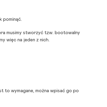
k pominąć.
tera musimy stworzyć tzw. bootowalny
y więc na jeden z nich.
est to wymagane, można wpisać go po