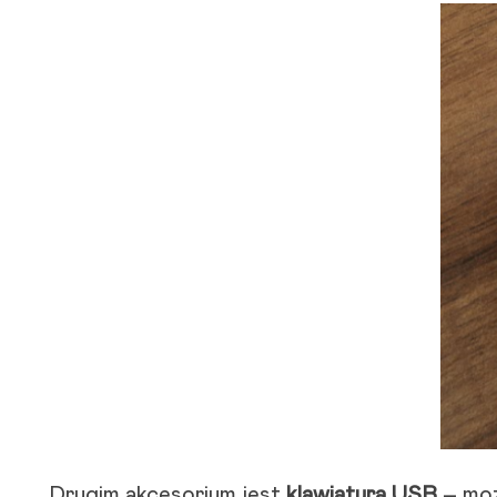
Drugim akcesorium jest
klawiatura USB
– moż