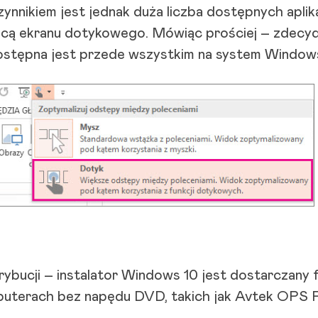
zynnikiem jest jednak duża liczba dostępnych apli
cą ekranu dotykowego. Mówiąc prościej – zdec
ostępna jest przede wszystkim na system Windows
ybucji – instalator Windows 10 jest dostarczany 
mputerach bez napędu DVD, takich jak Avtek OPS 