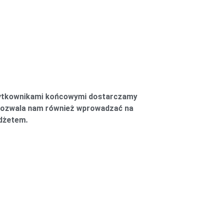
 użytkownikami końcowymi dostarczamy
 pozwala nam również wprowadzać na
udżetem.