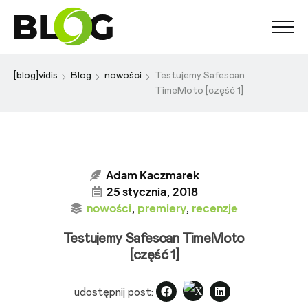
[blog]vidis
Blog
nowości
Testujemy Safescan
TimeMoto [część 1]
Adam Kaczmarek
25 stycznia, 2018
nowości
,
premiery
,
recenzje
Testujemy Safescan TimeMoto
[część 1]
udostępnij post: