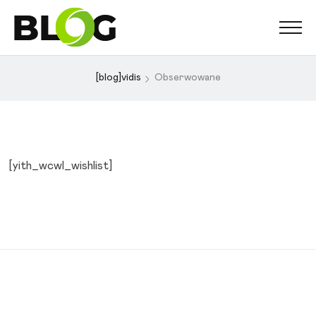
[blog]vidis
Obserwowane
[yith_wcwl_wishlist]