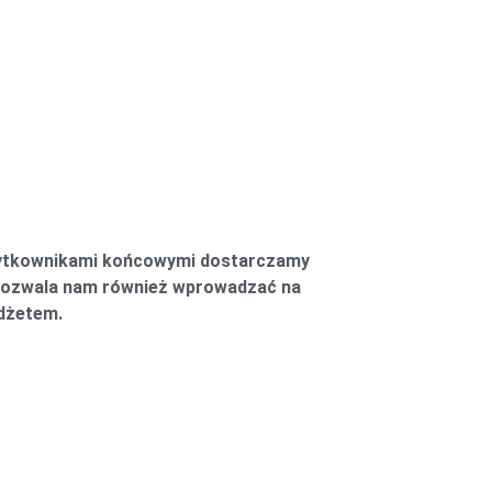
 użytkownikami końcowymi dostarczamy
 pozwala nam również wprowadzać na
udżetem.