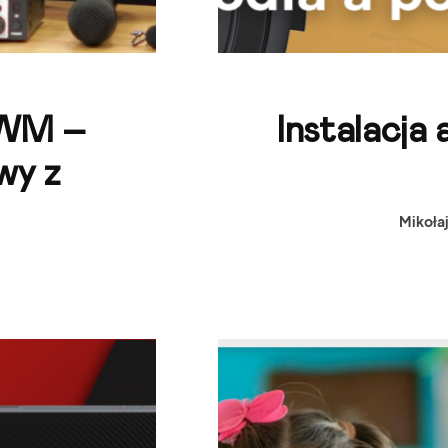
 WM –
Instalacja 
wy z
Mikołaj