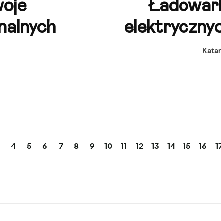
woje
Ładowar
nalnych
elektryczny
Katar
4
5
6
7
8
9
10
11
12
13
14
15
16
1