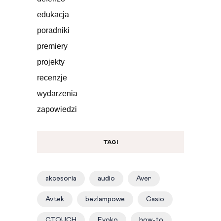
edukacja
poradniki
premiery
projekty
recenzje
wydarzenia
zapowiedzi
TAGI
akcesoria
audio
Aver
Avtek
bezlampowe
Casio
CTOUCH
Evoko
how-to